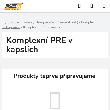
Přejít
Hledat
NÁKUP
na
KOŠÍK
obsah
Domů
/
Sportovní výživa
/
Nakopávače ( Pre-workout )
/
Komplexní
nakopávače
/
Komplexní PRE v kapslích
Komplexní PRE v
kapslích
Produkty teprve připravujeme.