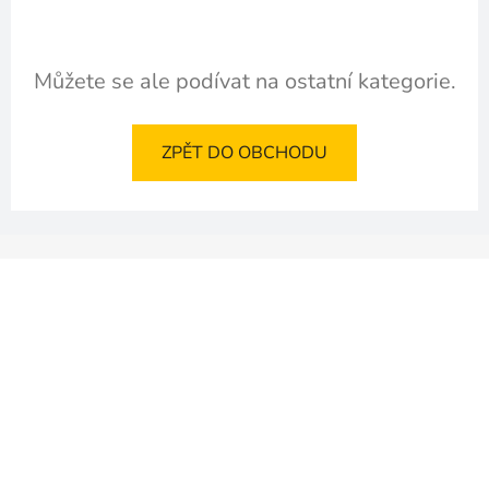
Můžete se ale podívat na ostatní kategorie.
ZPĚT DO OBCHODU
Z
á
p
a
t
í