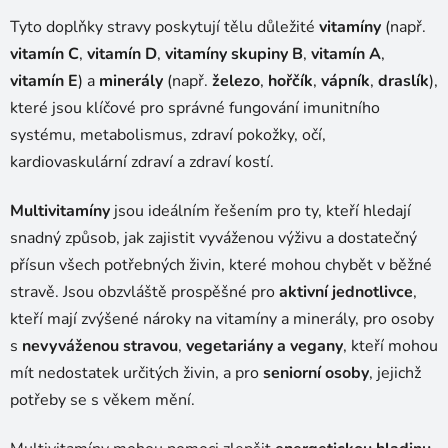
k
Tyto doplňky stravy poskytují tělu důležité
vitamíny
(např.
y
vitamín C
,
vitamín D
,
vitamíny skupiny B
v
,
vitamín A
,
ý
vitamín E
) a
minerály
(např.
železo
,
hořčík
,
vápník
,
draslík
),
p
které jsou klíčové pro správné fungování imunitního
i
systému, metabolismus, zdraví pokožky, očí,
s
kardiovaskulární zdraví a zdraví kostí.
u
Multivitamíny
jsou ideálním řešením pro ty, kteří hledají
snadný způsob, jak zajistit vyváženou výživu a dostatečný
přísun všech potřebných živin, které mohou chybět v běžné
stravě. Jsou obzvláště prospěšné pro
aktivní jednotlivce
,
kteří mají zvýšené nároky na vitamíny a minerály, pro osoby
s
nevyváženou stravou
,
vegetariány a vegany
, kteří mohou
mít nedostatek určitých živin, a pro
seniorní osoby
, jejichž
potřeby se s věkem mění.