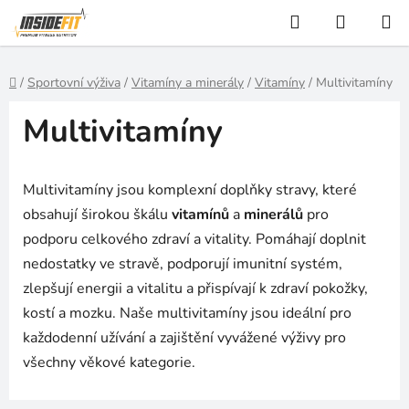
Přejít
Hledat
NÁKUP
na
KOŠÍK
obsah
Domů
/
Sportovní výživa
/
Vitamíny a minerály
/
Vitamíny
/
Multivitamíny
Multivitamíny
Multivitamíny jsou komplexní doplňky stravy, které
obsahují širokou škálu
vitamínů
a
minerálů
pro
podporu celkového zdraví a vitality. Pomáhají doplnit
nedostatky ve stravě, podporují imunitní systém,
zlepšují energii a vitalitu a přispívají k zdraví pokožky,
kostí a mozku. Naše multivitamíny jsou ideální pro
každodenní užívání a zajištění vyvážené výživy pro
všechny věkové kategorie.