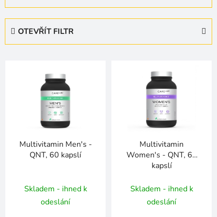
a
z
e
OTEVŘÍT FILTR
n
í
V
p
ý
r
p
o
i
d
s
u
p
k
r
t
Multivitamin Men's -
Multivitamin
o
ů
QNT, 60 kapslí
Women's - QNT, 60
d
kapslí
u
k
Skladem - ihned k
Skladem - ihned k
t
odeslání
odeslání
ů