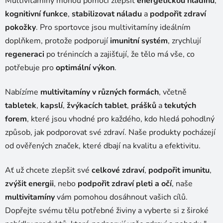
Multivitamíny mohou pomoci zlepšit
energetickou hladinu
,
kognitivní funkce
,
stabilizovat náladu
a
podpořit zdraví
pokožky
. Pro sportovce jsou multivitamíny ideálním
doplňkem, protože podporují
imunitní systém
, zrychlují
regeneraci
po trénincích a zajišťují, že tělo má vše, co
potřebuje pro
optimální výkon
.
Nabízíme
multivitamíny v různých formách
, včetně
tabletek
,
kapslí
,
žvýkacích tablet
,
prášků
a
tekutých
forem
, které jsou vhodné pro každého, kdo hledá pohodlný
způsob, jak podporovat své zdraví. Naše produkty pocházejí
od ověřených značek, které dbají na kvalitu a efektivitu.
Ať už chcete zlepšit své
celkové zdraví
,
podpořit imunitu
,
zvýšit energii
, nebo
podpořit zdraví pleti a očí
, naše
multivitamíny
vám pomohou dosáhnout vašich cílů.
Dopřejte svému tělu potřebné živiny a vyberte si z široké