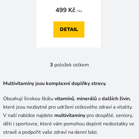
499 Kč
/ ks
DETAIL
3
položek celkem
O
v
l
Multivitamíny jsou komplexní doplňky stravy.
á
d
Obsahují širokou škálu
vitamínů
,
minerálů
a
dalších živin
,
a
které jsou nezbytné pro udržení celkového zdraví a vitality.
c
í
V naší nabídce najdete
multivitamíny
pro dospělé, seniory,
p
děti i sportovce, které vám pomohou doplnit nedostatky ve
r
stravě a podpořit vaše zdraví na denní bázi.
v