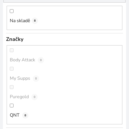
t
ů
Na skladě
8
Značky
Body Attack
0
My Supps
0
Puregold
0
QNT
8