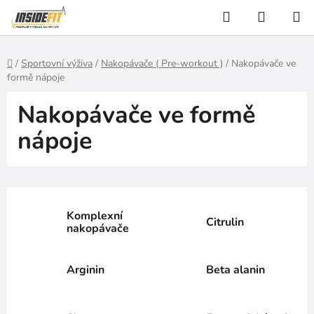
Přejít
Hledat
NÁKUP
na
KOŠÍK
obsah
Domů
/
Sportovní výživa
/
Nakopávače ( Pre-workout )
/
Nakopávače ve
formě nápoje
Nakopávače ve formě
nápoje
Komplexní
Citrulin
nakopávače
Arginin
Beta alanin