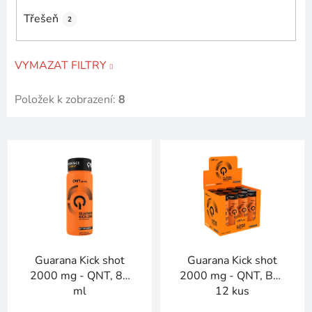
Třešeň
2
VYMAZAT FILTRY
Položek k zobrazení:
8
V
ý
p
i
s
p
r
Guarana Kick shot
Guarana Kick shot
o
2000 mg - QNT, 80
2000 mg - QNT, Box
d
ml
12 kus
u