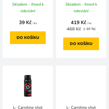
k
Skladem - ihned k
Skladem - ihned k
t
odeslání
odeslání
ů
39 Kč
419 Kč
/ ks
/ ks
468 Kč
(–10 %)
DO KOŠÍKU
DO KOŠÍKU
L- Carnitine shot
L- Carnitine shot