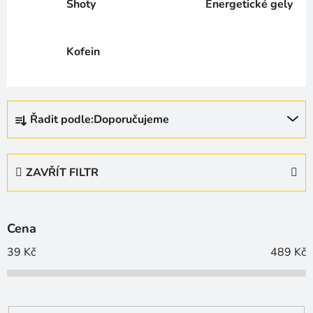
Shoty
Energetické gely
Kofein
Ř
Řadit podle:
Doporučujeme
a
z
e
ZAVŘÍT FILTR
n
í
p
Cena
r
o
39
Kč
489
Kč
d
u
k