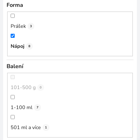
Forma
Prášek
3
Nápoj
8
Balení
101-500 g
0
1-100 ml
7
501 ml a více
1