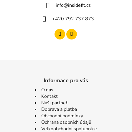
u
info
@
insidefit.cz
+420 792 737 873
Informace pro vás
O nás
Kontakt
Naši partneři
Doprava a platba
Obchodní podmínky
Ochrana osobních údajů
Velkoobchodní spolupráce