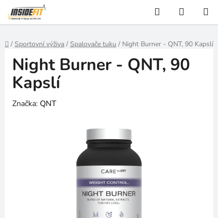
Přejít
Hledat
NÁKUP
na
KOŠÍK
obsah
Domů
/
Sportovní výživa
/
Spalovače tuku
/
Night Burner - QNT, 90 Kapslí
Night Burner - QNT, 90
Kapslí
Značka:
QNT