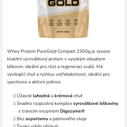
Whey Protein PureGold Compact 2300g je vysoce
kvalitní syrovátkový protein s vysokým obsahem
bílkovin, ideální pro růst a regeneraci svalů. Má
vynikající chuť a rychlou vstřebatelnost, ideální pro
sportovce a aktivní jedince.
Úžasně
lahodná
a
krémová
chuť
Snadno rozpustný komplex
syrovátkové bílkoviny
s trávicím enzymem
Digezyme®
Bez
aspartamu
a palmového oleje
Široký výběr příchutí