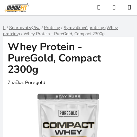
Přejít
Hledat
NÁKUP
na
KOŠÍK
obsah
Domů
/
Sportovní výživa
/
Proteiny
/
Syrovátkové proteiny (Whey
proteiny)
/
Whey Protein - PureGold, Compact 2300g
Whey Protein -
PureGold, Compact
2300g
Značka:
Puregold