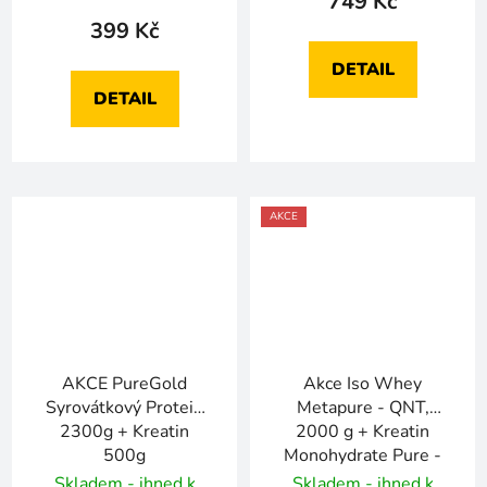
749 Kč
399 Kč
DETAIL
DETAIL
AKCE
AKCE PureGold
Akce Iso Whey
Syrovátkový Protein
Metapure - QNT,
2300g + Kreatin
2000 g + Kreatin
500g
Monohydrate Pure -
QNT, 800 g za 2449
Skladem - ihned k
Skladem - ihned k