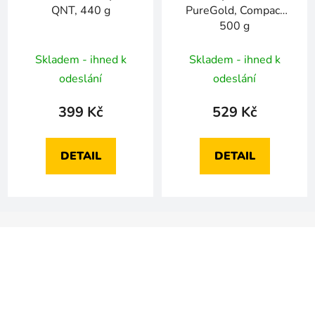
QNT, 440 g
PureGold, Compact
500 g
Skladem - ihned k
Skladem - ihned k
odeslání
odeslání
399 Kč
529 Kč
DETAIL
DETAIL
Z
á
p
a
t
í