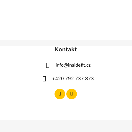
Kontakt
info
@
insidefit.cz
+420 792 737 873