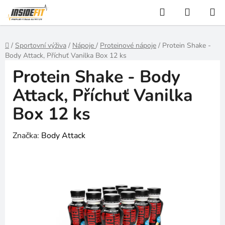
Přejít
Hledat
NÁKUP
na
KOŠÍK
obsah
Domů
/
Sportovní výživa
/
Nápoje
/
Proteinové nápoje
/
Protein Shake -
Body Attack, Příchuť Vanilka Box 12 ks
Protein Shake - Body
Attack, Příchuť Vanilka
Box 12 ks
Značka:
Body Attack