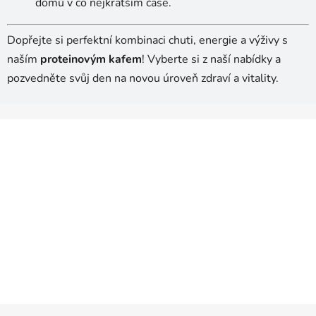
domů v co nejkratším čase.
Dopřejte si perfektní kombinaci chuti, energie a výživy s
naším
proteinovým kafem
! Vyberte si z naší nabídky a
pozvedněte svůj den na novou úroveň zdraví a vitality.
Z
á
p
a
t
í