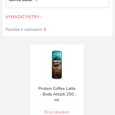
VYMAZAT FILTRY
Položek k zobrazení:
1
V
ý
p
i
s
p
r
Protein Coffee Latte
o
- Body Attack 250
d
ml
u
k
Brzy skladem