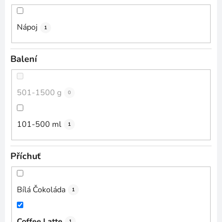
Nápoj
1
Balení
501-1500 g
0
101-500 ml
1
Příchuť
Bílá Čokoláda
1
Coffee Latte
1