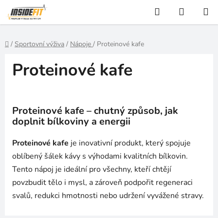
Přejít
Hledat
NÁKUP
na
KOŠÍK
obsah
Domů
/
Sportovní výživa
/
Nápoje
/
Proteinové kafe
Proteinové kafe
Proteinové kafe – chutný způsob, jak
doplnit bílkoviny a energii
Proteinové kafe
je inovativní produkt, který spojuje
oblíbený šálek kávy s výhodami kvalitních bílkovin.
Tento nápoj je ideální pro všechny, kteří chtějí
povzbudit tělo i mysl, a zároveň podpořit regeneraci
svalů, redukci hmotnosti nebo udržení vyvážené stravy.