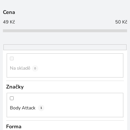
í
p
Cena
r
o
49
Kč
50
Kč
d
u
k
t
ů
Na skladě
0
Značky
Body Attack
1
Forma