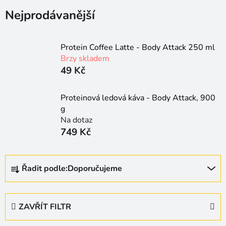
Nejprodávanější
Protein Coffee Latte - Body Attack 250 ml
Brzy skladem
49 Kč
Proteinová ledová káva - Body Attack, 900
g
Na dotaz
749 Kč
Ř
Řadit podle:
Doporučujeme
a
z
e
ZAVŘÍT FILTR
n