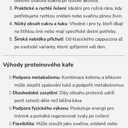
obnovit svalová vlákna po fyzické aktivitě.
k
Praktické a rychlé řešení
: Ideální pro rušná rána, kdy
y
potřebujete rychlou snídani nebo svačinu plnou živin.
v
ý
Nízký obsah cukru a tuku
: Vhodné i pro ty, kteří dbají
p
na štíhlou linii nebo mají specifické dietní potřeby.
i
Široká nabídka příchutí
: Od klasického cappuccina až
s
po exotické varianty, které zpříjemní váš den.
u
Výhody proteinového kafe
Podpora metabolismu
: Kombinace kofeinu a bílkovin
může zlepšit spalování tuků a podpořit metabolismus.
Dlouhodobé zasytění
: Díky obsahu proteinů udrží
pocit sytosti déle než běžná káva.
Podpora fyzického výkonu
: Poskytuje energii pro
trénink a pomáhá regenerovat svaly po cvičení.
Flexibilita
: Může sloužit jako svačina, snídaně nebo