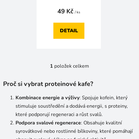
t
ů
49 Kč
/ ks
DETAIL
1
položek celkem
O
v
l
Proč si vybrat proteinové kafe?
á
d
Kombinace energie a výživy
: Spojuje kofein, který
a
stimuluje soustředění a dodává energii, s proteiny,
c
které podporují regeneraci a růst svalů.
í
Podpora svalové regenerace
p
: Obsahuje kvalitní
r
syrovátkové nebo rostlinné bílkoviny, které pomáhají
v