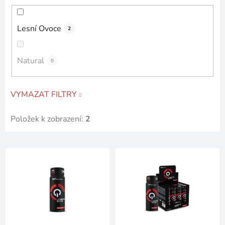
Lesní Ovoce
2
Natural
0
VYMAZAT FILTRY
Položek k zobrazení:
2
V
ý
p
i
s
p