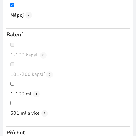
Nápoj
2
Balení
1-100 kapslí
0
101-200 kapslí
0
1-100 ml
1
501 ml a více
1
Příchuť