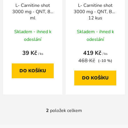
r
L- Carnitine shot
L- Carnitine shot
o
3000 mg - QNT, 80
3000 mg - QNT, Box
d
ml
12 kus
u
k
Skladem - ihned k
Skladem - ihned k
t
odeslání
odeslání
ů
39 Kč
419 Kč
/ ks
/ ks
468 Kč
(–10 %)
DO KOŠÍKU
DO KOŠÍKU
2
položek celkem
O
v
l
Z