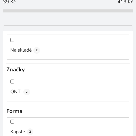
o
39
Kč
419
Kč
d
u
k
t
ů
Na skladě
2
Značky
QNT
2
Forma
Kapsle
2