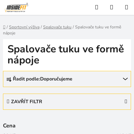
Přejít
Hledat
NÁKUP
na
KOŠÍK
obsah
Domů
/
Sportovní výživa
/
Spalovače tuku
/
Spalovače tuku ve formě
nápoje
Spalovače tuku ve formě
nápoje
Ř
Řadit podle:
Doporučujeme
a
z
e
ZAVŘÍT FILTR
n
í
p
Cena
r