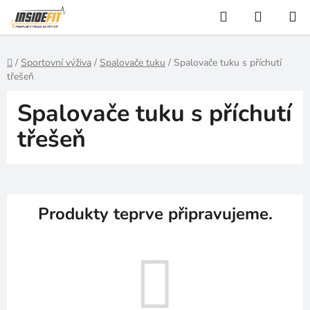
Přejít
Hledat
NÁKUP
na
KOŠÍK
obsah
Domů
/
Sportovní výživa
/
Spalovače tuku
/
Spalovače tuku s příchutí
třešeň
Spalovače tuku s příchutí
třešeň
Produkty teprve připravujeme.