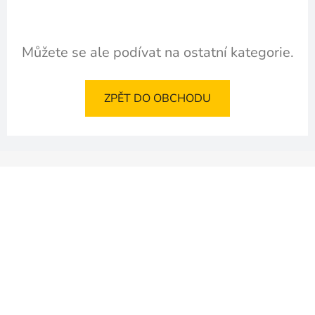
Můžete se ale podívat na ostatní kategorie.
ZPĚT DO OBCHODU
Z
á
p
a
t
í