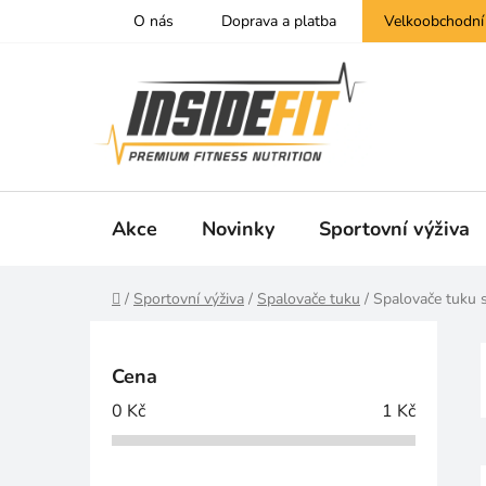
Přejít
O nás
Doprava a platba
Velkoobchodní
na
obsah
Akce
Novinky
Sportovní výživa
Domů
/
Sportovní výživa
/
Spalovače tuku
/
Spalovače tuku s
P
o
Cena
s
0
Kč
1
Kč
t
r
a