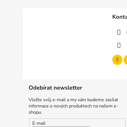
Z
á
Kont
p
a
t
í
Odebírat newsletter
Vložte svůj e-mail a my vám budeme zasílat
informace o nových produktech na našem e-
shopu.
E-mail