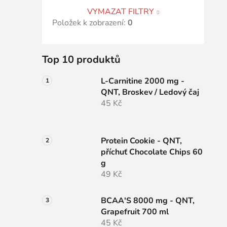
VYMAZAT FILTRY
Položek k zobrazení:
0
Top 10 produktů
L-Carnitine 2000 mg -
QNT, Broskev / Ledový čaj
45 Kč
Protein Cookie - QNT,
příchuť Chocolate Chips 60
g
49 Kč
BCAA'S 8000 mg - QNT,
Grapefruit 700 ml
45 Kč