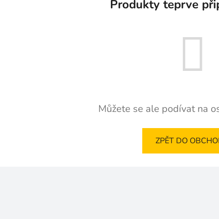
Produkty teprve při
Můžete se ale podívat na os
ZPĚT DO OBCH