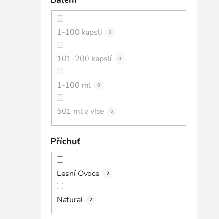
Balení
1-100 kapslí
0
101-200 kapslí
0
1-100 ml
0
501 ml a více
0
Příchuť
Lesní Ovoce
2
Natural
2