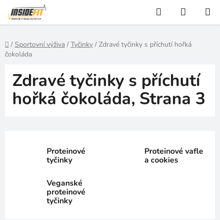
Přejít
Hledat
NÁKUP
na
KOŠÍK
obsah
Domů
/
Sportovní výživa
/
Tyčinky
/
Zdravé tyčinky s příchutí hořká
čokoláda
Zdravé tyčinky s příchutí
hořká čokoláda
, Strana 3
Proteinové
Proteinové vafle
tyčinky
a cookies
Veganské
proteinové
tyčinky