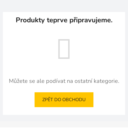
Produkty teprve připravujeme.
Můžete se ale podívat na ostatní kategorie.
ZPĚT DO OBCHODU
Z