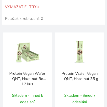
VYMAZAT FILTRY
Položek k zobrazení:
2
V
ý
p
i
s
p
r
Protein Vegan Wafer
Protein Wafer Vegan
o
- QNT, Hazelnut Box
- QNT, Hazelnut 35 g
d
12 kus
u
k
Skladem - ihned k
Skladem - ihned k
t
odeslání
odeslání