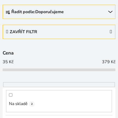
Ř
Řadit podle:
Doporučujeme
a
z
e
ZAVŘÍT FILTR
n
í
p
Cena
r
o
35
Kč
379
Kč
d
u
k
t
ů
Na skladě
2