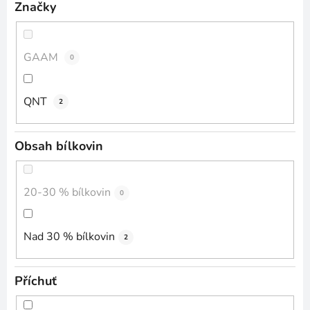
Značky
GAAM
0
QNT
2
Obsah bílkovin
20-30 % bílkovin
0
Nad 30 % bílkovin
2
Příchuť