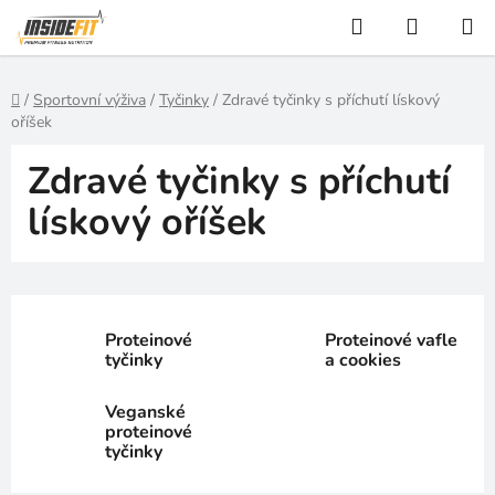
Přejít
Hledat
NÁKUP
na
KOŠÍK
obsah
Domů
/
Sportovní výživa
/
Tyčinky
/
Zdravé tyčinky s příchutí lískový
oříšek
Zdravé tyčinky s příchutí
lískový oříšek
Proteinové
Proteinové vafle
tyčinky
a cookies
Veganské
proteinové
tyčinky