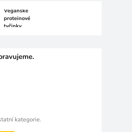
Veganské
proteinové
tyčinky
pravujeme.
tatní kategorie.