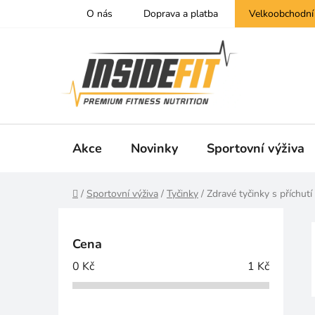
Přejít
O nás
Doprava a platba
Velkoobchodní
na
obsah
Akce
Novinky
Sportovní výživa
Domů
/
Sportovní výživa
/
Tyčinky
/
Zdravé tyčinky s příchut
P
o
Cena
s
0
Kč
1
Kč
t
r
a