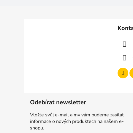
Z
á
Kont
p
a
t
í
Odebírat newsletter
Vložte svůj e-mail a my vám budeme zasílat
informace o nových produktech na našem e-
shopu.