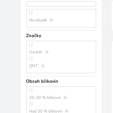
n
n
í
Na skladě
0
p
a
Značky
n
e
l
GAAM
0
QNT
0
Obsah bílkovin
20-30 % bílkovin
0
Nad 30 % bílkovin
0