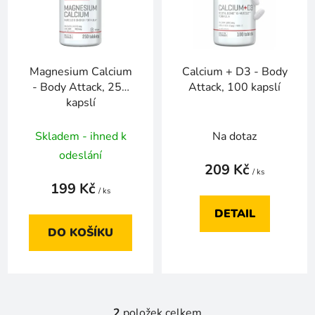
i
d
s
u
p
k
r
t
Magnesium Calcium
Calcium + D3 - Body
o
ů
- Body Attack, 250
Attack, 100 kapslí
d
kapslí
u
k
Skladem - ihned k
Na dotaz
t
odeslání
ů
209 Kč
/ ks
199 Kč
/ ks
DETAIL
DO KOŠÍKU
2
položek celkem