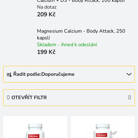
Calcium + D3 - Body Attack, 100 kapslí
Na dotaz
209 Kč
Magnesium Calcium - Body Attack, 250
kapslí
Skladem - ihned k odeslání
199 Kč
Ř
Řadit podle:
Doporučujeme
a
z
e
OTEVŘÍT FILTR
n
í
V
p
ý
r
p
o