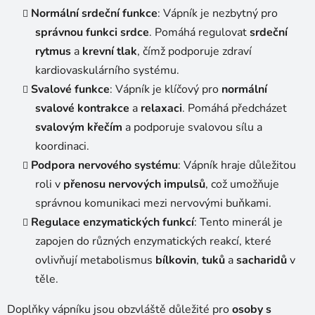
Normální srdeční funkce
: Vápník je nezbytný pro
správnou funkci srdce
. Pomáhá regulovat
srdeční
rytmus
a
krevní tlak
, čímž podporuje zdraví
kardiovaskulárního systému.
Svalové funkce
: Vápník je klíčový pro
normální
svalové kontrakce
a
relaxaci
. Pomáhá předcházet
svalovým křečím
a podporuje svalovou sílu a
koordinaci.
Podpora nervového systému
: Vápník hraje důležitou
roli v
přenosu nervových impulsů
, což umožňuje
správnou komunikaci mezi nervovými buňkami.
Regulace enzymatických funkcí
: Tento minerál je
zapojen do různých enzymatických reakcí, které
ovlivňují metabolismus
bílkovin
,
tuků
a
sacharidů
v
těle.
Doplňky vápníku jsou obzvláště důležité pro
osoby s