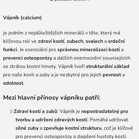
O
v
l
Vápník (calcium)
á
d
je jedním z nejdůležitějších minerálů v těle, který má
a
klíčovou roli ve
zdraví kostí
,
zubech
,
svalech
a
srdeční
c
í
funkci
. Je esenciální pro
správnou mineralizaci kostí
a
p
prevenci osteoporózy
a dalších onemocnění souvisejících
r
se ztrátou kostní hmoty. Vápník tvoří
strukturální základ
v
pro naše kosti a zuby a je nezbytný pro jejich
pevnost
a
k
odolnost
.
y
v
Mezi hlavní přínosy vápníku patří:
ý
p
i
Zdraví kostí a zubů
: Vápník je
nepostradatelný pro
s
tvorbu a udržení zdravých kostí
. Pomáhá udržovat
u
silné zuby
a
zpevňuje kostní strukturu
, což je klíčové
pro prevenci osteoporózy a zlepšení hustoty kostí.