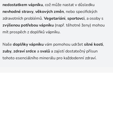
nedostatkem vápníku
, což může nastat v důsledku
nevhodné stravy
,
věkových změn
, nebo specifických
zdravotních problémů.
Vegetariáni
,
sportovci
, a osoby s
zvýšenou potřebou vápníku
(např. těhotné ženy) mohou
mít prospěch z doplňků vápníku.
Naše
doplňky vápníku
vám pomohou udržet
silné kosti
,
zuby
,
zdraví srdce
a
svalů
a zajistí dostatečný přísun
tohoto esenciálního minerálu pro každodenní zdraví.
Z
á
p
a
t
í