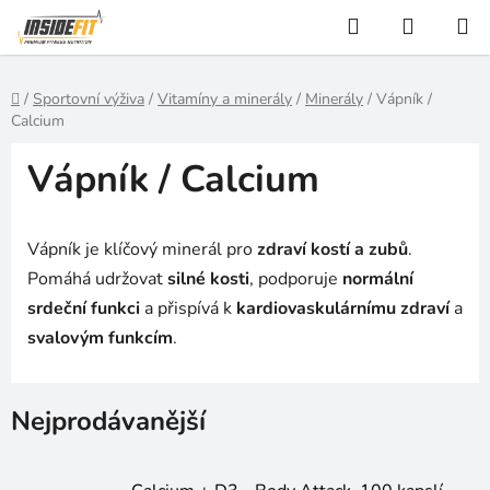
Přejít
Hledat
NÁKUP
na
KOŠÍK
obsah
Domů
/
Sportovní výživa
/
Vitamíny a minerály
/
Minerály
/
Vápník /
Calcium
Vápník / Calcium
Vápník je klíčový minerál pro
zdraví kostí a zubů
.
Pomáhá udržovat
silné kosti
, podporuje
normální
srdeční funkci
a přispívá k
kardiovaskulárnímu zdraví
a
svalovým funkcím
.
Nejprodávanější