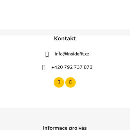
Kontakt
info
@
insidefit.cz
+420 792 737 873
Informace pro vás