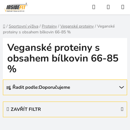
Přejít
Hledat
NÁKUP
na
KOŠÍK
obsah
Domů
/
Sportovní výživa
/
Proteiny
/
Veganské proteiny
/
Veganské
proteiny s obsahem bílkovin 66-85 %
Veganské proteiny s
obsahem bílkovin 66-85
%
Ř
Řadit podle:
Doporučujeme
a
z
e
ZAVŘÍT FILTR
n
í
p