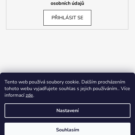
osobních údajů
PŘIHLÁSIT SE
Tento web používá soubory cookie. Dalším procházením
tohoto webu vyjadřujete souhlas s jejich používáním.. Více
informací
zde
.
Nastavení
Souhlasím
Vytvořil Shoptet