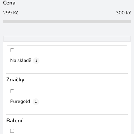
Cena
r
o
299
Kč
300
Kč
d
u
k
t
ů
Na skladě
1
Značky
Puregold
1
Balení