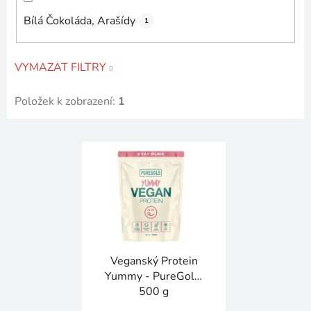
Bílá Čokoláda, Arašídy
1
VYMAZAT FILTRY
Položek k zobrazení:
1
V
ý
p
i
s
p
r
Veganský Protein
o
Yummy - PureGold,
d
500 g
u