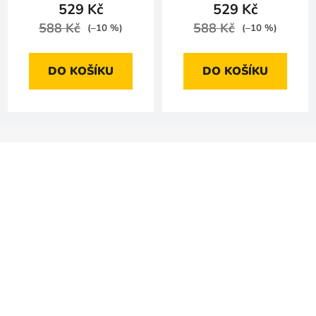
529 Kč
529 Kč
588 Kč
588 Kč
(–10 %)
(–10 %)
DO KOŠÍKU
DO KOŠÍKU
Z
á
p
a
t
í