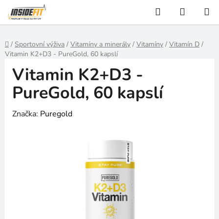
Přejít
Hledat
NÁKUP
na
KOŠÍK
obsah
Domů
/
Sportovní výživa
/
Vitamíny a minerály
/
Vitamíny
/
Vitamín D
/
Vitamin K2+D3 - PureGold, 60 kapslí
Vitamin K2+D3 -
PureGold, 60 kapslí
Značka:
Puregold