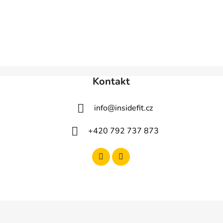
Kontakt
info
@
insidefit.cz
+420 792 737 873