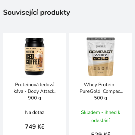
Související produkty
Proteinová ledová
Whey Protein -
káva - Body Attack,
PureGold, Compact
900 g
500 g
Na dotaz
Skladem - ihned k
odeslání
749 Kč
529 Kč