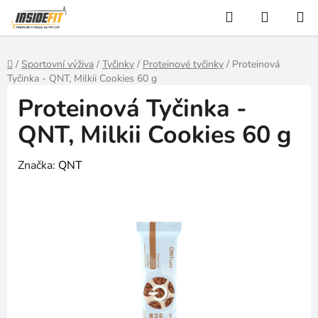
Přejít
Hledat
NÁKUP
na
KOŠÍK
obsah
Domů
/
Sportovní výživa
/
Tyčinky
/
Proteinové tyčinky
/
Proteinová
Tyčinka - QNT, Milkii Cookies 60 g
Proteinová Tyčinka -
QNT, Milkii Cookies 60 g
Značka:
QNT