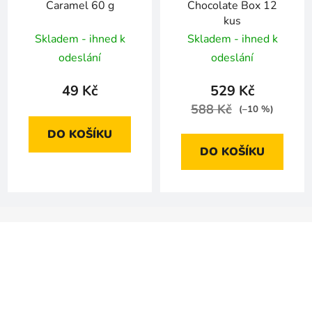
Caramel 60 g
Chocolate Box 12
kus
Skladem - ihned k
Skladem - ihned k
odeslání
odeslání
49 Kč
529 Kč
588 Kč
(–10 %)
DO KOŠÍKU
DO KOŠÍKU
Z
á
p
a
t
í