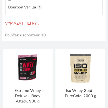
Bourbon Vanilla
1
VYMAZAT FILTRY
Položek k zobrazení:
10
V
ý
p
i
s
p
r
Extreme Whey
Iso Whey Gold -
o
Deluxe – Body
PureGold, 2000 g
d
Attack, 900 g
u