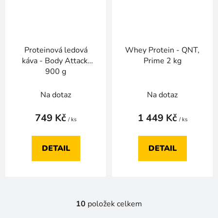
Proteinová ledová
Whey Protein - QNT,
káva - Body Attack,
Prime 2 kg
900 g
Na dotaz
Na dotaz
749 Kč
1 449 Kč
/ ks
/ ks
DETAIL
DETAIL
10
položek celkem
O