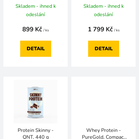
k
Skladem - ihned k
Skladem - ihned k
t
odeslání
odeslání
ů
899 Kč
1 799 Kč
/ ks
/ ks
DETAIL
DETAIL
Protein Skinny -
Whey Protein -
QNT, 440 g
PureGold, Compact