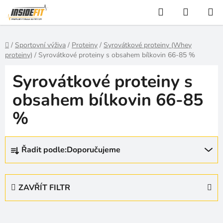
Přejít
Hledat
NÁKUP
na
KOŠÍK
obsah
Domů
/
Sportovní výživa
/
Proteiny
/
Syrovátkové proteiny (Whey
proteiny)
/
Syrovátkové proteiny s obsahem bílkovin 66-85 %
Syrovátkové proteiny s
obsahem bílkovin 66-85
%
Ř
Řadit podle:
Doporučujeme
a
z
e
ZAVŘÍT FILTR
n
í
p