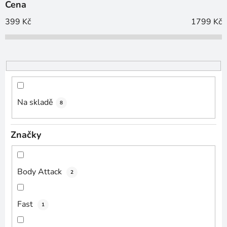
Cena
r
o
399
Kč
1799
Kč
d
u
k
t
ů
Na skladě
8
Značky
Body Attack
2
Fast
1