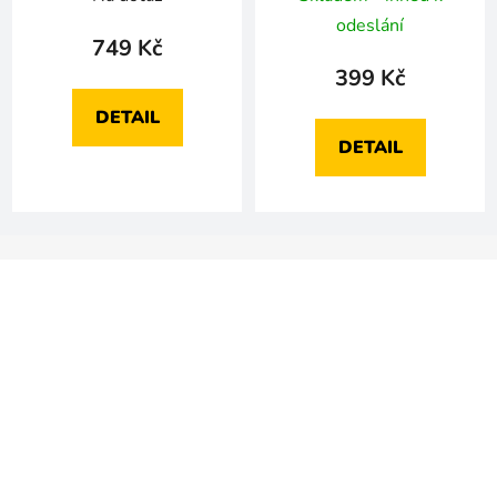
odeslání
749 Kč
399 Kč
DETAIL
DETAIL
Z
á
p
a
t
í