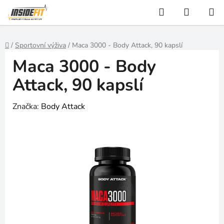
Přejít
Hledat
NÁKUP
na
KOŠÍK
obsah
Domů
/
Sportovní výživa
/
Maca 3000 - Body Attack, 90 kapslí
Maca 3000 - Body
Attack, 90 kapslí
Značka:
Body Attack