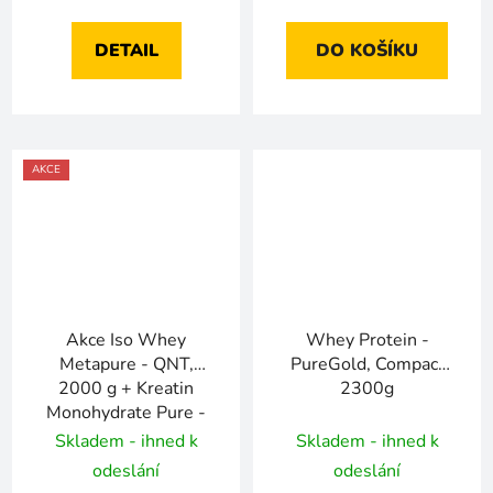
DETAIL
DO KOŠÍKU
AKCE
Akce Iso Whey
Whey Protein -
Metapure - QNT,
PureGold, Compact
2000 g + Kreatin
2300g
Monohydrate Pure -
QNT, 800 g za 2449
Skladem - ihned k
Skladem - ihned k
Kč
odeslání
odeslání