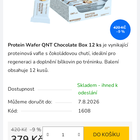
420 KČ
–9 %
Protein Wafer QNT Chocolate Box 12 ks
je vynikající
proteinová vafle s čokoládovou chutí, ideální pro
regeneraci a doplnění bílkovin po tréninku. Balení
obsahuje 12 kusů.
Skladem - ihned k
Dostupnost
odeslání
Můžeme doručit do:
7.8.2026
Kód:
1608
420 Kč
–9 %
DO KOŠÍKU
379 Kč