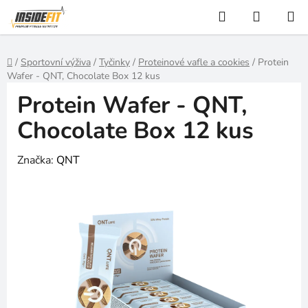
Přejít
Hledat
NÁKUP
na
KOŠÍK
obsah
Domů
/
Sportovní výživa
/
Tyčinky
/
Proteinové vafle a cookies
/
Protein
Wafer - QNT, Chocolate Box 12 kus
Protein Wafer - QNT,
Chocolate Box 12 kus
Značka:
QNT