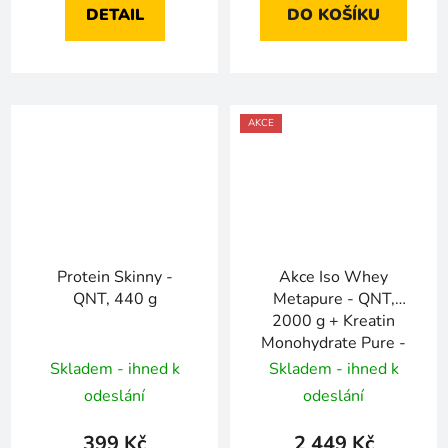
DETAIL
DO KOŠÍKU
AKCE
Protein Skinny -
Akce Iso Whey
QNT, 440 g
Metapure - QNT,
2000 g + Kreatin
Monohydrate Pure -
QNT, 800 g za 2449
Skladem - ihned k
Skladem - ihned k
Kč
odeslání
odeslání
399 Kč
2 449 Kč