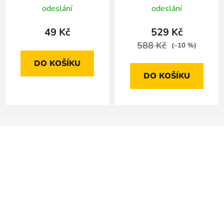
odeslání
odeslání
49 Kč
529 Kč
588 Kč
(–10 %)
DO KOŠÍKU
DO KOŠÍKU
Z
á
p
a
t
í