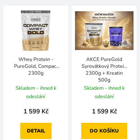
Whey Protein -
AKCE PureGold
PureGold, Compact
Syrovátkový Protein
2300g
2300g + Kreatin
500g
Skladem - ihned k
Skladem - ihned k
odeslání
odeslání
1 599 Kč
1 599 Kč
DETAIL
DO KOŠÍKU