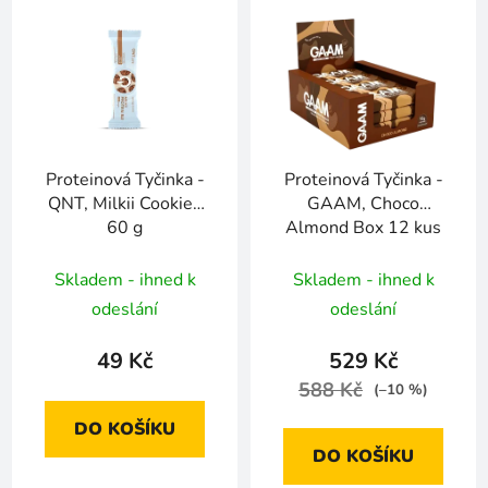
Proteinová Tyčinka -
Proteinová Tyčinka -
QNT, Milkii Cookies
GAAM, Choco
60 g
Almond Box 12 kus
Skladem - ihned k
Skladem - ihned k
odeslání
odeslání
49 Kč
529 Kč
588 Kč
(–10 %)
DO KOŠÍKU
DO KOŠÍKU