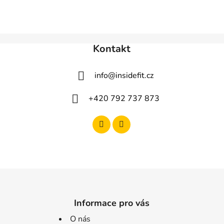
Kontakt
info
@
insidefit.cz
+420 792 737 873
Informace pro vás
O nás