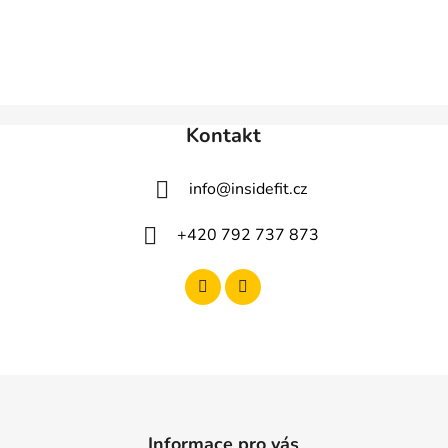
Kontakt
info
@
insidefit.cz
+420 792 737 873
Informace pro vás