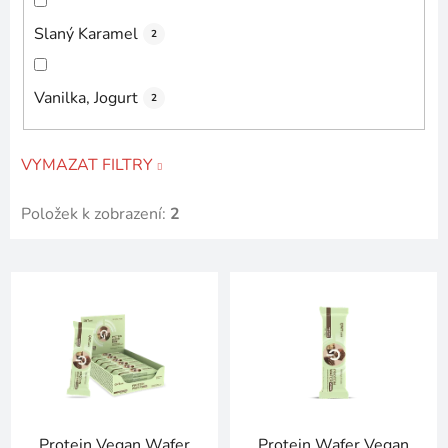
Slaný Karamel
2
Vanilka, Jogurt
2
VYMAZAT FILTRY
Položek k zobrazení:
2
V
ý
p
i
s
p
r
Protein Vegan Wafer
Protein Wafer Vegan