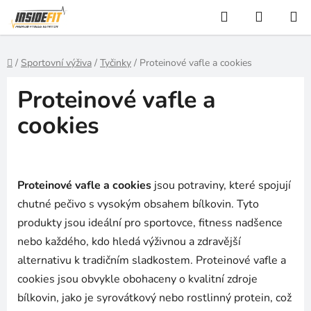
Přejít
Hledat
NÁKUP
na
KOŠÍK
obsah
Domů
/
Sportovní výživa
/
Tyčinky
/
Proteinové vafle a cookies
Proteinové vafle a
cookies
Proteinové vafle a cookies
jsou potraviny, které spojují
chutné pečivo s vysokým obsahem bílkovin. Tyto
produkty jsou ideální pro sportovce, fitness nadšence
nebo každého, kdo hledá výživnou a zdravější
alternativu k tradičním sladkostem. Proteinové vafle a
cookies jsou obvykle obohaceny o kvalitní zdroje
bílkovin, jako je syrovátkový nebo rostlinný protein, což