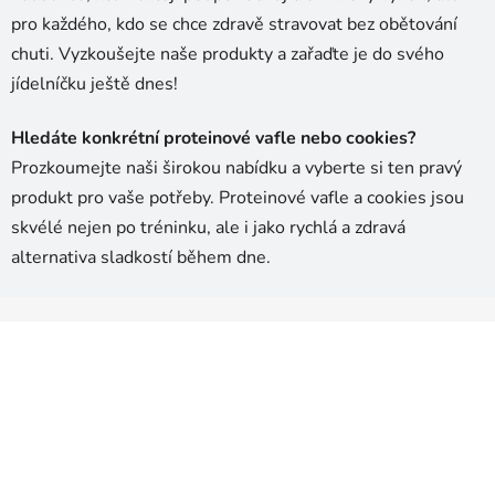
pro každého, kdo se chce zdravě stravovat bez obětování
chuti. Vyzkoušejte naše produkty a zařaďte je do svého
jídelníčku ještě dnes!
Hledáte konkrétní proteinové vafle nebo cookies?
Prozkoumejte naši širokou nabídku a vyberte si ten pravý
produkt pro vaše potřeby. Proteinové vafle a cookies jsou
skvélé nejen po tréninku, ale i jako rychlá a zdravá
alternativa sladkostí během dne.
Z
á
p
a
t
í