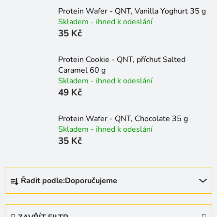
Protein Wafer - QNT, Vanilla Yoghurt 35 g
Skladem - ihned k odeslání
35 Kč
Protein Cookie - QNT, příchuť Salted
Caramel 60 g
Skladem - ihned k odeslání
49 Kč
Protein Wafer - QNT, Chocolate 35 g
Skladem - ihned k odeslání
35 Kč
Ř
Řadit podle:
Doporučujeme
a
z
e