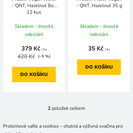
o
- QNT, Hazelnut Box
- QNT, Hazelnut 35 g
d
12 kus
u
k
Skladem - ihned k
Skladem - ihned k
t
odeslání
odeslání
ů
379 Kč
35 Kč
/ ks
/ ks
420 Kč
(–9 %)
DO KOŠÍKU
DO KOŠÍKU
2
položek celkem
O
v
l
Proteinové vafle a cookies – chutná a výživná svačina pro
á