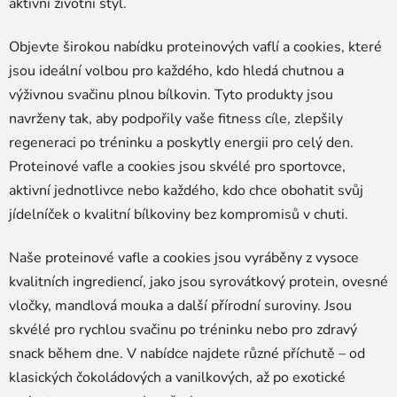
aktivní životní styl.
d
a
Objevte širokou nabídku proteinových vaflí a cookies, které
c
í
jsou ideální volbou pro každého, kdo hledá chutnou a
p
výživnou svačinu plnou bílkovin. Tyto produkty jsou
r
navrženy tak, aby podpořily vaše fitness cíle, zlepšily
v
regeneraci po tréninku a poskytly energii pro celý den.
k
Proteinové vafle a cookies jsou skvélé pro sportovce,
y
v
aktivní jednotlivce nebo každého, kdo chce obohatit svůj
ý
jídelníček o kvalitní bílkoviny bez kompromisů v chuti.
p
i
Naše proteinové vafle a cookies jsou vyráběny z vysoce
s
kvalitních ingrediencí, jako jsou syrovátkový protein, ovesné
u
vločky, mandlová mouka a další přírodní suroviny. Jsou
skvélé pro rychlou svačinu po tréninku nebo pro zdravý
snack během dne. V nabídce najdete různé příchutě – od
klasických čokoládových a vanilkových, až po exotické