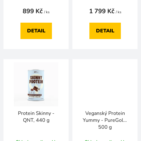
ů
899 Kč
1 799 Kč
/ ks
/ ks
DETAIL
DETAIL
Protein Skinny -
Veganský Protein
QNT, 440 g
Yummy - PureGold,
500 g