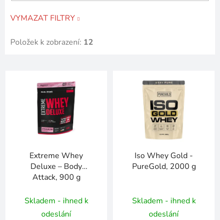
VYMAZAT FILTRY
Položek k zobrazení:
12
V
ý
p
i
s
p
r
Extreme Whey
Iso Whey Gold -
o
Deluxe – Body
PureGold, 2000 g
d
Attack, 900 g
u
k
Skladem - ihned k
Skladem - ihned k
t
odeslání
odeslání