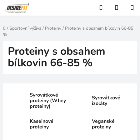
Přejít
Hledat
NÁKUP
na
KOŠÍK
obsah
Domů
/
Sportovní výživa
/
Proteiny
/
Proteiny s obsahem bílkovin 66-85
%
Proteiny s obsahem
bílkovin 66-85 %
Syrovátkové
Syrovátkové
proteiny (Whey
izoláty
proteiny)
Kaseinové
Veganské
proteiny
proteiny