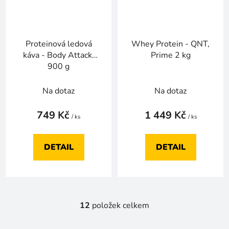
Proteinová ledová
Whey Protein - QNT,
káva - Body Attack,
Prime 2 kg
900 g
Na dotaz
Na dotaz
749 Kč
1 449 Kč
/ ks
/ ks
DETAIL
DETAIL
12
položek celkem
O
v