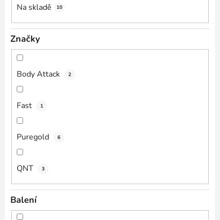
Na skladě
10
Značky
Body Attack
2
Fast
1
Puregold
6
QNT
3
Balení