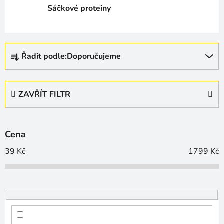
Sáčkové proteiny
Ř
Řadit podle:
Doporučujeme
a
z
e
ZAVŘÍT FILTR
n
í
p
Cena
r
o
39
Kč
1799
Kč
d
u
k
t
ů