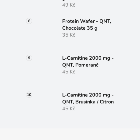
49 Kč
Protein Wafer - QNT,
Chocolate 35 g
35 Kč
L-Carnitine 2000 mg -
QNT, Pomeranč
45 Kč
L-Carnitine 2000 mg -
QNT, Brusinka / Citron
45 Kč
Z