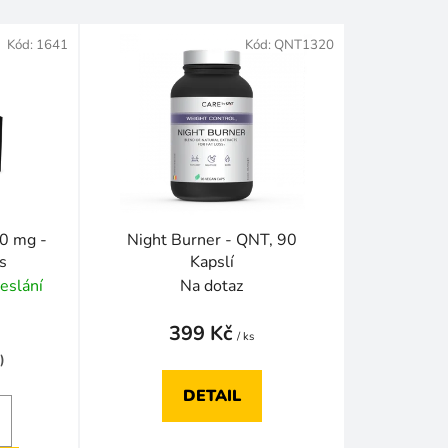
z
e
Kód:
1641
Kód:
QNT1320
n
í
p
r
o
d
u
k
00 mg -
Night Burner - QNT, 90
t
s
Kapslí
ů
eslání
Na dotaz
399 Kč
/ ks
)
DETAIL