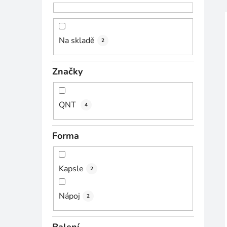
n
n
í
Na skladě
2
p
i
a
Značky
n
e
l
QNT
4
Forma
Kapsle
2
Nápoj
2