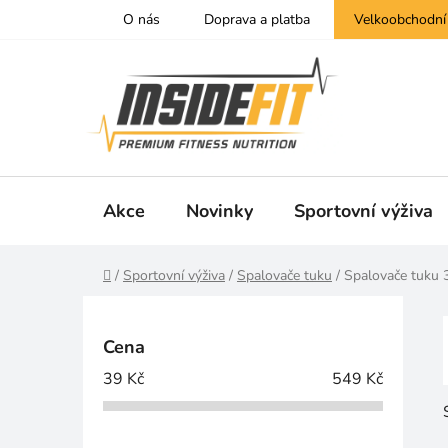
Přejít
O nás
Doprava a platba
Velkoobchodní
na
obsah
Akce
Novinky
Sportovní výživa
Domů
/
Sportovní výživa
/
Spalovače tuku
/
Spalovače tuku 
P
o
Cena
s
39
Kč
549
Kč
t
r
a