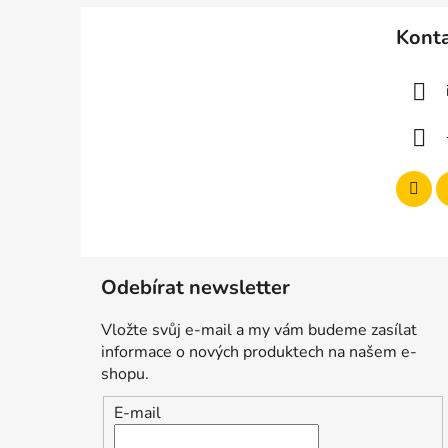
á
Kont
p
a
t
í
Odebírat newsletter
Vložte svůj e-mail a my vám budeme zasílat
informace o nových produktech na našem e-
shopu.
E-mail