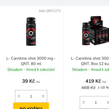
V
ý
Kód:
QNT1272
p
s
p
r
o
d
L- Carnitine shot 3000 mg -
L- Carnitine shot 30
u
QNT, 80 ml
QNT, Box 12 ku
k
Skladem - ihned k odeslání
Skladem - ihned k od
t
39 Kč
419 Kč
ů
/ ks
/ ks
468 Kč
(–10 %
DO KOŠÍKU