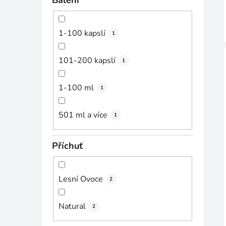
Balení
1-100 kapslí
1
101-200 kapslí
1
1-100 ml
1
501 ml a více
1
Příchuť
Lesní Ovoce
2
Natural
2