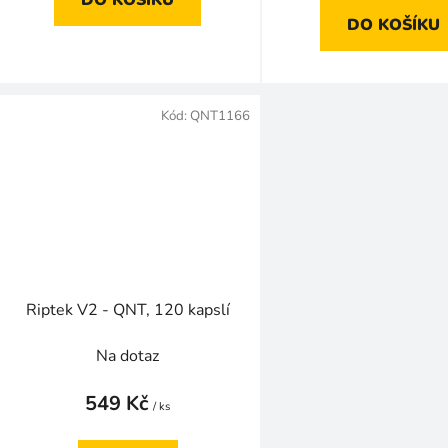
DO KOŠÍKU
Kód:
QNT1166
Riptek V2 - QNT, 120 kapslí
Na dotaz
549 Kč
/ ks