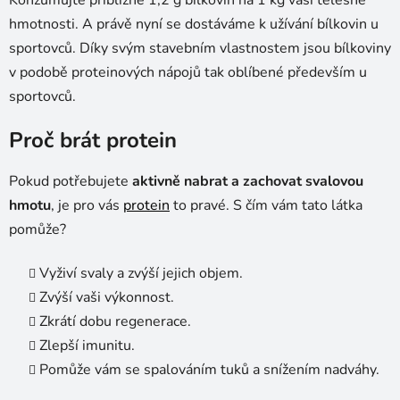
Konzumujte přibližně 1,2 g bílkovin na 1 kg vaší tělesné
hmotnosti. A právě nyní se dostáváme k užívání bílkovin u
sportovců. Díky svým stavebním vlastnostem jsou bílkoviny
v podobě proteinových nápojů tak oblíbené především u
sportovců.
Proč brát protein
Pokud potřebujete
aktivně nabrat a zachovat svalovou
hmotu
, je pro vás
protein
to pravé. S čím vám tato látka
pomůže?
Vyživí svaly a zvýší jejich objem.
Zvýší vaši výkonnost.
Zkrátí dobu regenerace.
Zlepší imunitu.
Pomůže vám se spalováním tuků a snížením nadváhy.