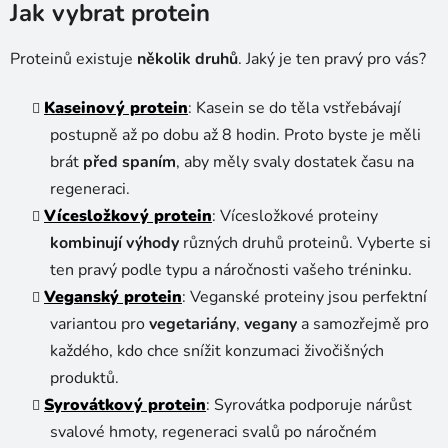
Jak vybrat protein
Proteinů existuje
několik druhů
. Jaký je ten pravý pro vás?
Kaseinový protein
: Kasein se do těla vstřebávají
postupně až po dobu až 8 hodin. Proto byste je měli
brát
před spaním
, aby měly svaly dostatek času na
regeneraci.
Vícesložkový protein
: Vícesložkové proteiny
kombinují výhody
různých druhů proteinů. Vyberte si
ten pravý podle typu a náročnosti vašeho tréninku.
Veganský protein
: Veganské proteiny jsou perfektní
variantou pro
vegetariány
,
vegany
a samozřejmě pro
každého, kdo chce snížit konzumaci živočišných
produktů.
Syrovátkový protein
: Syrovátka podporuje nárůst
svalové hmoty, regeneraci svalů po náročném