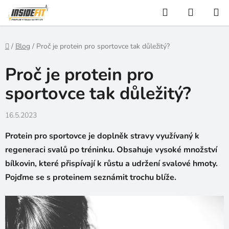
Přejít
Hledat
NÁKUP
na
KOŠÍK
obsah
Domů
/
Blog
/
Proč je protein pro sportovce tak důležitý?
Proč je protein pro
sportovce tak důležitý?
16.5.2023
Protein pro sportovce je doplněk stravy využívaný k
regeneraci svalů po tréninku. Obsahuje vysoké množství
bílkovin, které přispívají k růstu a udržení svalové hmoty.
Pojďme se s proteinem seznámit trochu blíže.