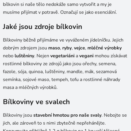
bílkovin si naše tělo nedokáže samo vytvořit a my je
musíme přijímat v potravě. Označují se jako esenciální.
Jaké jsou zdroje bílkovin
Bílkoviny běžně přijímáme ve vyváženém jídelníčku. Jejich
dobrým zdrojem jsou
maso
,
ryby
,
vejce
,
mléčné výrobky
nebo
luštěniny
. Nejen
vegetariáni
a
vegani
mohou získávat
rostlinné bílkoviny ze zdrojů jako jsou ořechy, semena,
fazole, sója, quinoa, luštěniny, mandle, mák, sezamová
semínka, sojové maso, tempeh, tofu a rostlinné náhrady
masa a mléčných výrobků.
Bílkoviny ve svalech
Bílkoviny jsou
stavební hmotou pro naše svaly
. Nebojte se
jich, ale zároveň to s nimi zbytečně nepřehánějte.