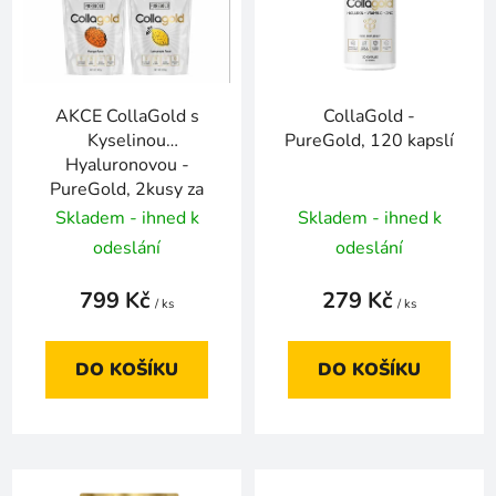
i
d
s
u
p
k
r
t
AKCE CollaGold s
CollaGold -
o
ů
Kyselinou
PureGold, 120 kapslí
d
Hyaluronovou -
u
PureGold, 2kusy za
k
799!
Skladem - ihned k
Skladem - ihned k
t
odeslání
odeslání
ů
799 Kč
279 Kč
/ ks
/ ks
DO KOŠÍKU
DO KOŠÍKU