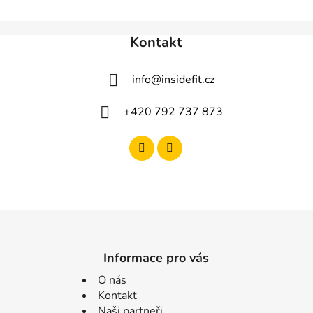
ý
p
Kontakt
i
s
u
info
@
insidefit.cz
+420 792 737 873
Informace pro vás
O nás
Kontakt
Naši partneři