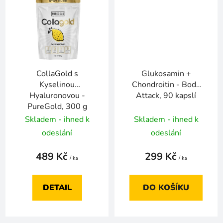
CollaGold s
Glukosamin +
Kyselinou
Chondroitin - Body
Hyaluronovou -
Attack, 90 kapslí
PureGold, 300 g
Skladem - ihned k
Skladem - ihned k
odeslání
odeslání
489 Kč
299 Kč
/ ks
/ ks
DETAIL
DO KOŠÍKU