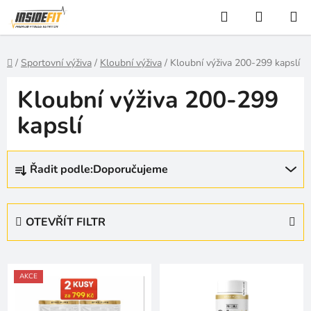
Přejít
Hledat
NÁKUP
na
KOŠÍK
obsah
Domů
/
Sportovní výživa
/
Kloubní výživa
/
Kloubní výživa 200-299 kapslí
Kloubní výživa 200-299
kapslí
Ř
Řadit podle:
Doporučujeme
a
z
e
OTEVŘÍT FILTR
n
í
V
p
ý
AKCE
r
p
o